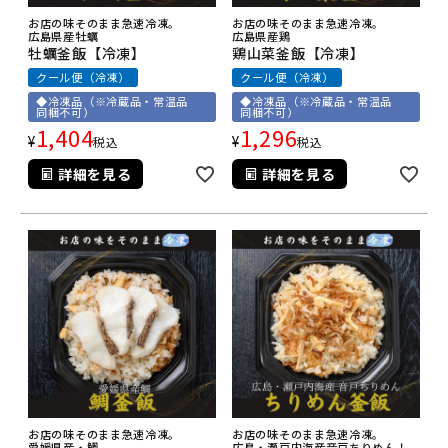
お店の味そのまま急速冷凍。
お店の味そのまま急速冷凍。
広島県産牡蠣
広島県産鶏
牡蠣釜飯【冷凍】
鶏山菜釜飯【冷凍】
クール便（冷凍）
クール便（冷凍）
◆冷凍品（※冷蔵品・常温品
◆冷凍品（※冷蔵品・常温品
同梱不可）
同梱不可）
1,404
1,296
¥
¥
税込
税込
詳細を見る
詳細を見る
お店の味そのまま急速冷凍。
お店の味そのまま急速冷凍。
愛媛県産・鯛
広島・瀬戸内海産音戸ちりめん！