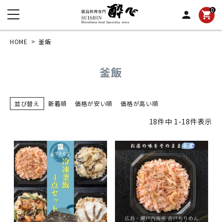
0
person
shopping_cart
HOME
釜飯
釜飯
並び替え
新着順
価格が安い順
価格が高い順
18
件中
1
-
18
件表示