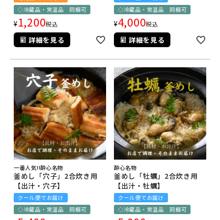
◇冷蔵品・常温品 同梱可
◇冷蔵品・常温品 同梱可
1,200
4,000
¥
¥
税込
税込
詳細を見る
詳細を見る
一番人気!!酔心名物
酔心名物
釜めし「穴子」2合炊き用
釜めし「牡蠣」2合炊き用
【出汁・穴子】
【出汁・牡蠣】
クール便でお届け
クール便でお届け
◇冷蔵品・常温品 同梱可
◇冷蔵品・常温品 同梱可