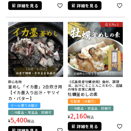
詳細を見る
詳細を見る
酔心名物
《広島県産牡蠣使用》食材、調理
法、出汁にとことんこだわり、店舗
釜めし「イカ墨」2合炊き用
の味を忠実に再現
【イカ墨入り出汁・ヤリイ
牡蠣釜めしの素
カ・バター】
宅配便（冷蔵可）
クール便でお届け
◇冷蔵品・常温品 同梱可
◇冷蔵品・常温品 同梱可
2,160
¥
税込
5,400
¥
税込
詳細を見る
詳細を見る