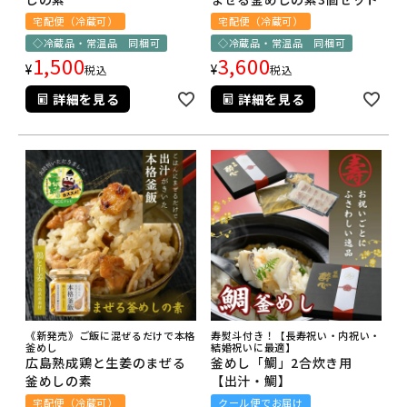
宅配便（冷蔵可）
宅配便（冷蔵可）
◇冷蔵品・常温品 同梱可
◇冷蔵品・常温品 同梱可
1,500
3,600
¥
¥
税込
税込
詳細を見る
詳細を見る
《新発売》ご飯に混ぜるだけで本格
寿熨斗付き！【長寿祝い・内祝い・
釜めし
結婚祝いに最適】
広島熟成鶏と生姜のまぜる
釜めし「鯛」2合炊き用
釜めしの素
【出汁・鯛】
宅配便（冷蔵可）
クール便でお届け