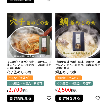
《国産穴子使用》食材、調理法、出
《国産真鯛使用》食材、調理法、出
汁にとことんこだわり、店舗の味を
汁にとことんこだわり、店舗の味を
忠実に再現
忠実に再現
穴子釜めしの素
鯛釜めしの素
宅配便（冷蔵可）
宅配便（冷蔵可）
◇冷蔵品・常温品 同梱可
◇冷蔵品・常温品 同梱可
2,700
2,500
¥
¥
税込
税込
詳細を見る
詳細を見る