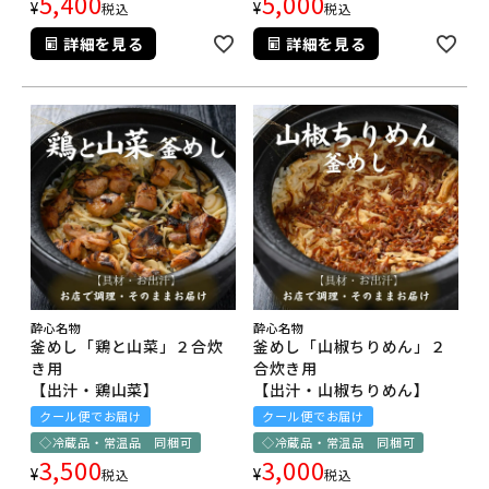
5,400
5,000
¥
¥
税込
税込
詳細を見る
詳細を見る
酔心名物
酔心名物
釜めし「鶏と山菜」２合炊
釜めし「山椒ちりめん」２
き用
合炊き用
【出汁・鶏山菜】
【出汁・山椒ちりめん】
クール便でお届け
クール便でお届け
◇冷蔵品・常温品 同梱可
◇冷蔵品・常温品 同梱可
3,500
3,000
¥
¥
税込
税込