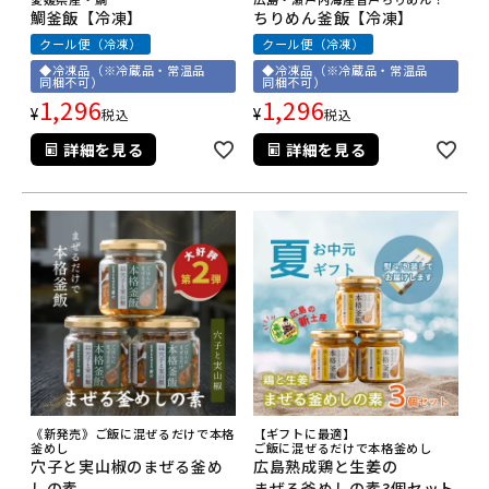
鯛釜飯【冷凍】
ちりめん釜飯【冷凍】
クール便（冷凍）
クール便（冷凍）
◆冷凍品（※冷蔵品・常温品
◆冷凍品（※冷蔵品・常温品
同梱不可）
同梱不可）
1,296
1,296
¥
¥
税込
税込
詳細を見る
詳細を見る
《新発売》ご飯に混ぜるだけで本格
【ギフトに最適】
釜めし
ご飯に混ぜるだけで本格釜めし
穴子と実山椒のまぜる釜め
広島熟成鶏と生姜の
しの素
まぜる釜めしの素3個セット