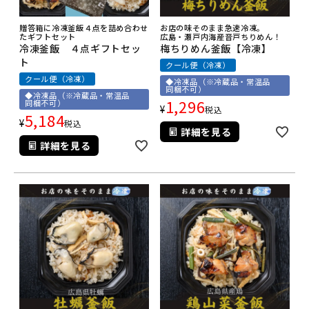
贈答箱に冷凍釜飯４点を詰め合わせ
お店の味そのまま急速冷凍。
たギフトセット
広島・瀬戸内海産音戸ちりめん！
冷凍釜飯 ４点ギフトセッ
梅ちりめん釜飯【冷凍】
ト
クール便（冷凍）
クール便（冷凍）
◆冷凍品（※冷蔵品・常温品
同梱不可）
◆冷凍品（※冷蔵品・常温品
1,296
同梱不可）
¥
税込
5,184
¥
税込
詳細を見る
詳細を見る