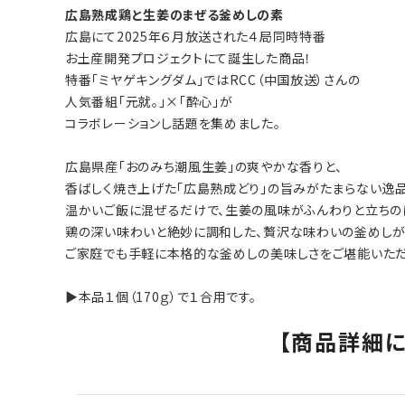
広島熟成鶏と生姜のまぜる釜めしの素
広島にて2025年６月放送された４局同時特番
お土産開発プロジェクトにて誕生した商品！
特番「ミヤゲキングダム」ではRCC（中国放送）さんの
人気番組「元就。」×「酔心」が
コラボレーションし話題を集めました。
広島県産「おのみち潮風生姜」の爽やかな香りと、
香ばしく焼き上げた「広島熟成どり」の旨みがたまらない逸
温かいご飯に混ぜるだけで、生姜の風味がふんわりと立ちの
鶏の深い味わいと絶妙に調和した、贅沢な味わいの釜めしが
ご家庭でも手軽に本格的な釜めしの美味しさをご堪能いただ
▶本品１個（170ｇ）で１合用です。
【商品詳細に