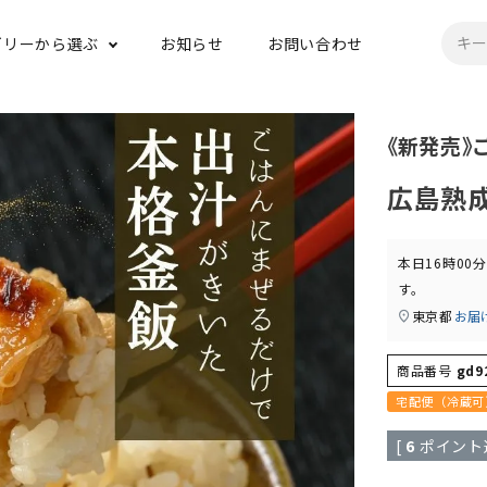
ゴリーから選ぶ
お知らせ
お問い合わせ
《新発売》
広島熟
本日
16時00分
す。
東京都
お届
商品番号
gd9
宅配便（冷蔵可
[
6
ポイント進