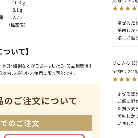
投稿日
2026
.4ｇ
.1ｇ
2.2ｇ
混ぜるだけ
値）
美味しかっ
娘にお裾
について】
ぴこ
3
一不良・破損などがございましたら、商品到着後1
投稿日
2025
日以内、未開封・未使用に限り可能です。
まぜる釜
ご飯に混
た贅沢気
美味しか
いました