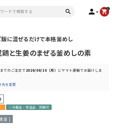
0
person
search
shopping_cart
ご飯に混ぜるだけで本格釜めし
成鶏と生姜のまぜる釜めしの素
までのご注文で
2026/08/10（月）
に
ヤマト運輸
でお届けしま
け先を変更
2
）
◇冷蔵品・常温品 同梱可
呈 ]