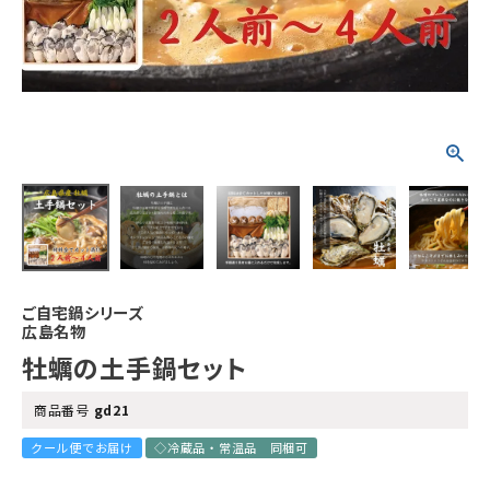
ご自宅鍋シリーズ
広島名物
牡蠣の土手鍋セット
商品番号
gd21
クール便でお届け
◇冷蔵品・常温品 同梱可