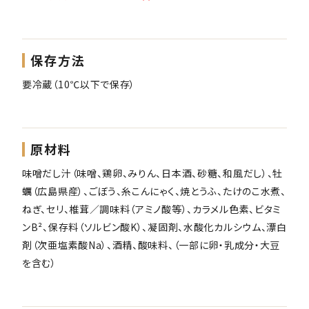
保存方法
要冷蔵（10℃以下で保存）
原材料
味噌だし汁（味噌、鶏卵、みりん、日本酒、砂糖、和風だし）、牡
蠣（広島県産）、ごぼう、糸こんにゃく、焼とうふ、たけのこ水煮、
ねぎ、セリ、椎茸／調味料（アミノ酸等）、カラメル色素、ビタミ
ンB²、保存料（ソルビン酸K）、凝固剤、水酸化カルシウム、漂白
剤（次亜塩素酸Na）、酒精、酸味料、（一部に卵・乳成分・大豆
を含む）