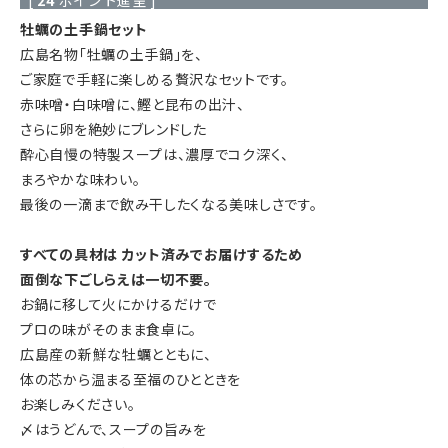
牡蠣の土手鍋セット
広島名物「牡蠣の土手鍋」を、
ご家庭で手軽に楽しめる贅沢なセットです。
赤味噌・白味噌に、鰹と昆布の出汁、
さらに卵を絶妙にブレンドした
酔心自慢の特製スープは、濃厚でコク深く、
まろやかな味わい。
最後の一滴まで飲み干したくなる美味しさです。
すべての具材は カット済みでお届けするため
面倒な下ごしらえは一切不要。
お鍋に移して火にかけるだけで
プロの味がそのまま食卓に。
広島産の新鮮な牡蠣とともに、
体の芯から温まる至福のひとときを
お楽しみください。
〆はうどんで、スープの旨みを