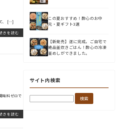
この夏おすすめ！酔心のお中
 […]
元・夏ギフト3選
続きを読む
【新発売】遂に完成。ご自宅で
絶品釜炊きごはん！酔心の冷凍
釜めしができました。
サイト内検索
検
調味料ゼロで
索:
続きを読む