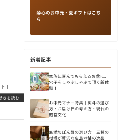
酔心のお中元・夏ギフトはこち
ら
新着記事
家族に喜んでもらえるお盆に。
穴子をしゃぶしゃぶで頂く新体
[…]
験！
続きを読む
お中元マナー特集｜熨斗の選び
方・お届け日の考え方・現代の
贈答文化
無添加ぽん酢の選び方｜三種の
柑橘が贅沢な広島老舗の逸品