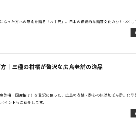
になった方への感謝を贈る「お中元」。日本の伝統的な贈答文化のひとつとして、
び方｜三種の柑橘が贅沢な広島老舗の逸品
産酢橘・国産柚子）を贅沢に使った、広島の老舗・酔心の無添加ぽん酢。化学
のポイントもご紹介します。