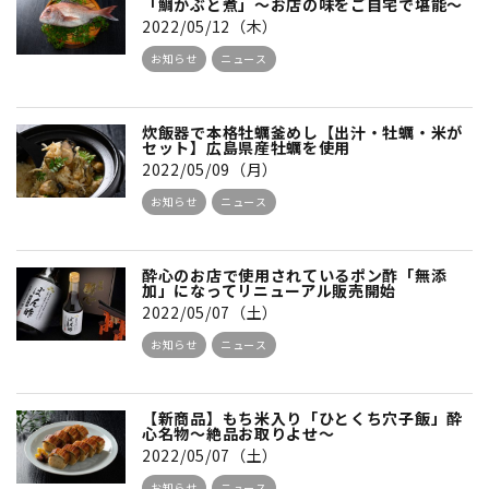
「鯛かぶと煮」～お店の味をご自宅で堪能～
2022/05/12（木）
お知らせ
ニュース
炊飯器で本格牡蠣釜めし【出汁・牡蠣・米が
セット】広島県産牡蠣を使用
2022/05/09（月）
お知らせ
ニュース
酔心のお店で使用されているポン酢「無添
加」になってリニューアル販売開始
2022/05/07（土）
お知らせ
ニュース
【新商品】もち米入り「ひとくち穴子飯」酔
心名物～絶品お取りよせ～
2022/05/07（土）
お知らせ
ニュース