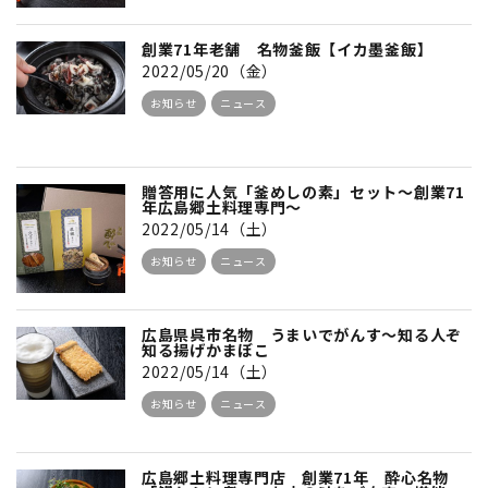
創業71年老舗 名物釜飯【イカ墨釜飯】
2022/05/20（金）
お知らせ
ニュース
贈答用に人気「釜めしの素」セット～創業71
年広島郷土料理専門～
2022/05/14（土）
お知らせ
ニュース
広島県呉市名物 うまいでがんす～知る人ぞ
知る揚げかまぼこ
2022/05/14（土）
お知らせ
ニュース
広島郷土料理専門店 創業71年 酔心名物