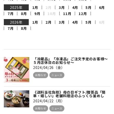
2025年
1月
2月
3月
4月
5月
6月
7月
8月
9月
10月
11月
12月
2026年
1月
2月
3月
4月
5月
6月
7月
8月
「冷蔵品」「冷凍品」ご注文予定のお客様～
５月店休日のお知らせ～
2024/04/26（金）
お知らせ
ニュース
《送料当社負担》母の日ギフト/贈答品「簡
単・嬉しい」老舗料理店のふっくら釜めし
2024/04/22（月）
お知らせ
ニュース